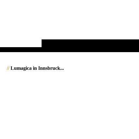
//
Lumagica in Innsbruck...
2022000_Lumagica_JMW
2022003_Lumagica_JMW
2022006_Lumagica_JMW
2022009_Lumagica_JMW