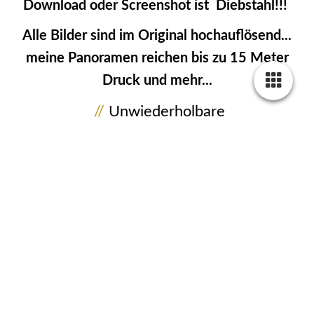
Download oder Screenshot ist Diebstahl!!!
Alle Bilder sind im Original hochauflösend...
meine Panoramen reichen bis zu 15 Meter
Druck und mehr...
//
Unwiederholbare
Momentaufnahmen...
Aus dem Leben gegriffene Bilder, in
seltenen Situationen und aus
außergewöhnlichen Perspektiven
festgehalten, ist meine Passion!
//
Nimm Dir Zeit für