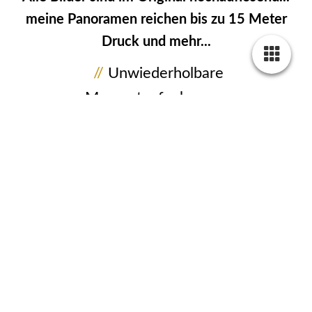
meine Panoramen reichen bis zu 15 Meter
Druck und mehr...
//
Unwiederholbare
Momentaufnahmen...
Aus dem Leben gegriffene Bilder, in
seltenen Situationen und aus
außergewöhnlichen Perspektiven
festgehalten, ist meine Passion!
//
Nimm Dir Zeit für
einzigArtige Bildwerke...