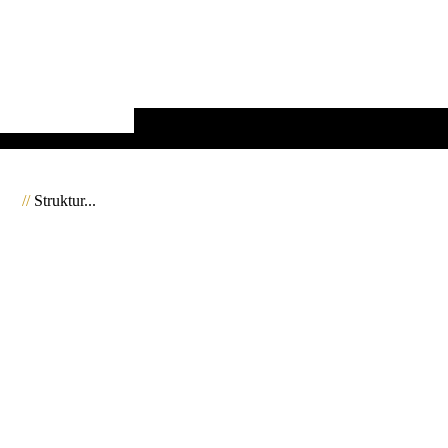
//
Struktur...
2053157_ISL_Troll_JMW
2053152_ISL_Troll_JMW
2053158_ISL_Troll_JMW
2053159_ISL_Troll_JMW