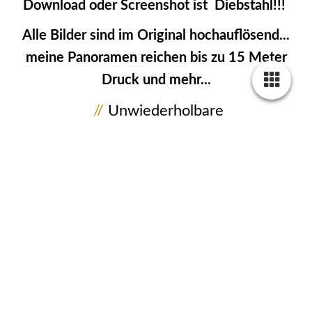
Download oder Screenshot ist Diebstahl!!!
Alle Bilder sind im Original hochauflösend...
meine Panoramen reichen bis zu 15 Meter
Druck und mehr...
//
Unwiederholbare
Momentaufnahmen...
Aus dem Leben gegriffene Bilder, in
seltenen Situationen und aus
außergewöhnlichen Perspektiven
festgehalten, ist meine Passion!
//
Nimm Dir Zeit für