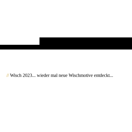
//
Wisch 2023... wieder mal neue Wischmotive entdeckt...
2061001_MyArt_JMW
2061003_MyArt_JMW
2061018_MyArt_JMW