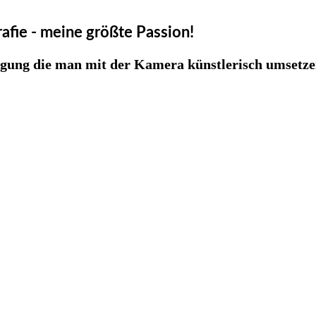
afie - meine größte Passion!
gung die man mit der Kamera künstlerisch umsetze
_Winter_JMW
_Winter_JMW
_Winter_JMW
_Winter_JMW
_Winter_JMW
_Winter_JMW