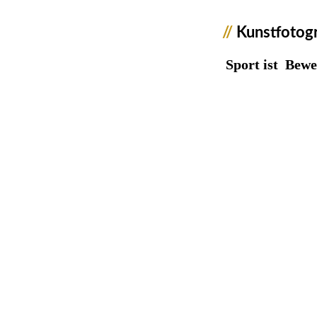
//
Kunstfotogr
Sport ist Bewe
1799016_Sport_Art
1799019_Sport_Art
1799020_Sport_Art
1799023_Sport_Art
1799024_Sport_Art
1799025_Sport_Art