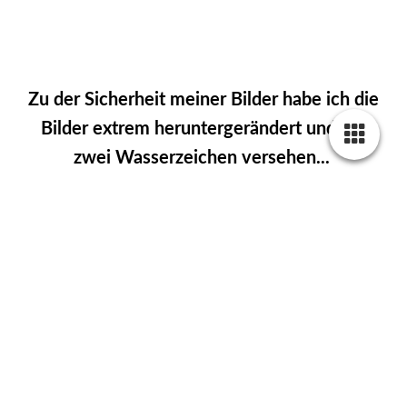
Zu der Sicherheit meiner Bilder habe ich die
Bilder extrem heruntergerändert und mit
zwei Wasserzeichen versehen...
Leider respektieren Viele nicht das
Urheberrecht an Bildern und schon ein
Download oder Screenshot ist Diebstahl!!!
Alle Bilder sind im Original hochauflösend...
meine Panoramen reichen bis zu 15 Meter
Druck und mehr...
//
Unwiederholbare